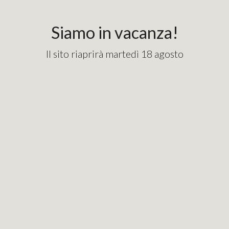
content_copy
googlebde9cd7e1fd82715.html
Siamo in vacanza!
Il sito riaprirà martedì 18 agosto