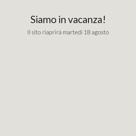
content_copy
googlebde9cd7e1fd82715.html
Siamo in vacanza!
Il sito riaprirà martedì 18 agosto