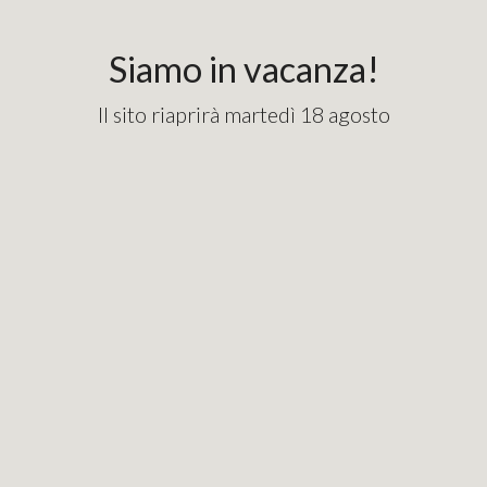
content_copy
googlebde9cd7e1fd82715.html
Siamo in vacanza!
Il sito riaprirà martedì 18 agosto