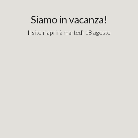
content_copy
googlebde9cd7e1fd82715.html
Siamo in vacanza!
Il sito riaprirà martedì 18 agosto