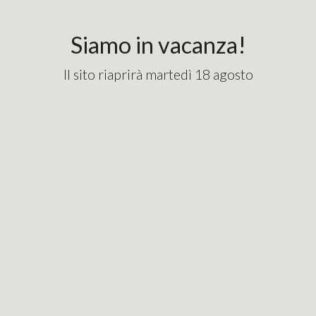
content_copy
googlebde9cd7e1fd82715.html
Siamo in vacanza!
Il sito riaprirà martedì 18 agosto