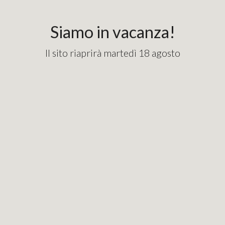
content_copy
googlebde9cd7e1fd82715.html
Siamo in vacanza!
Il sito riaprirà martedì 18 agosto