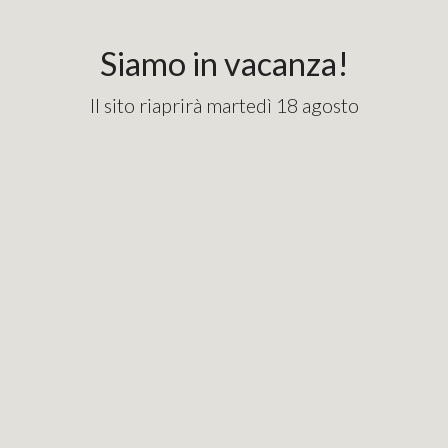
content_copy
googlebde9cd7e1fd82715.html
Siamo in vacanza!
Il sito riaprirà martedì 18 agosto