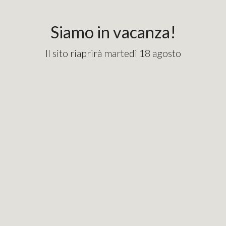
content_copy
googlebde9cd7e1fd82715.html
Siamo in vacanza!
Il sito riaprirà martedì 18 agosto