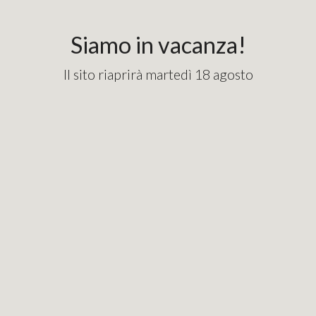
content_copy
googlebde9cd7e1fd82715.html
Siamo in vacanza!
Il sito riaprirà martedì 18 agosto