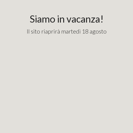
content_copy
googlebde9cd7e1fd82715.html
Siamo in vacanza!
Il sito riaprirà martedì 18 agosto