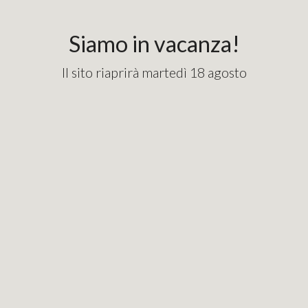
content_copy
googlebde9cd7e1fd82715.html
Siamo in vacanza!
Il sito riaprirà martedì 18 agosto