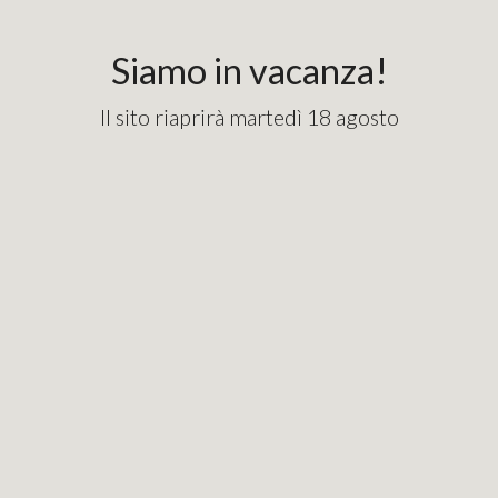
content_copy
googlebde9cd7e1fd82715.html
Siamo in vacanza!
Il sito riaprirà martedì 18 agosto