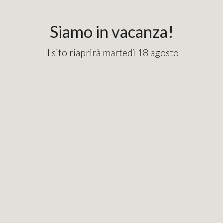
content_copy
googlebde9cd7e1fd82715.html
Siamo in vacanza!
Il sito riaprirà martedì 18 agosto