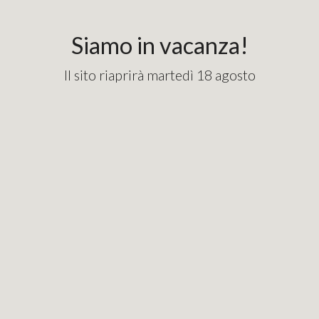
content_copy
googlebde9cd7e1fd82715.html
Siamo in vacanza!
Il sito riaprirà martedì 18 agosto