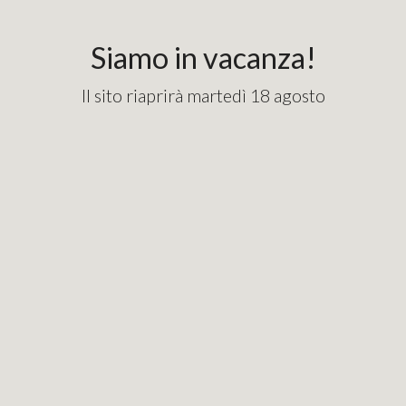
content_copy
googlebde9cd7e1fd82715.html
Siamo in vacanza!
Il sito riaprirà martedì 18 agosto