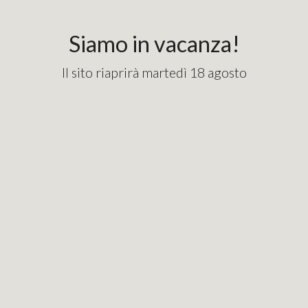
content_copy
googlebde9cd7e1fd82715.html
Siamo in vacanza!
Il sito riaprirà martedì 18 agosto