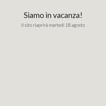
content_copy
googlebde9cd7e1fd82715.html
Siamo in vacanza!
Il sito riaprirà martedì 18 agosto