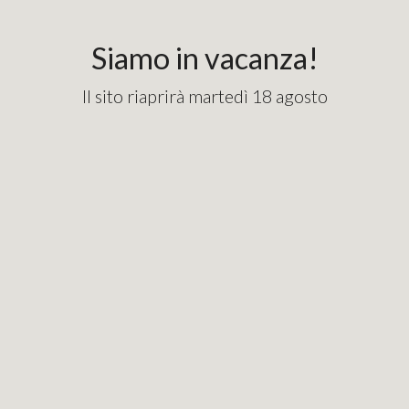
content_copy
googlebde9cd7e1fd82715.html
Siamo in vacanza!
Il sito riaprirà martedì 18 agosto