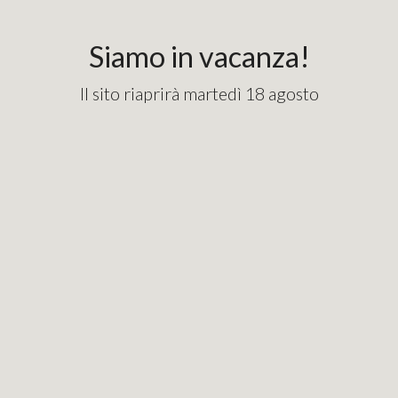
content_copy
googlebde9cd7e1fd82715.html
Siamo in vacanza!
Il sito riaprirà martedì 18 agosto